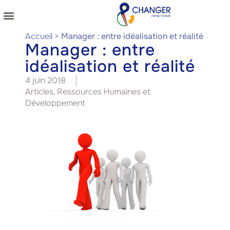
NOS COACHINGS
NOS PUBLICATIONS
Accueil
>
Manager : entre idéalisation et réalité
Manager : entre
idéalisation et réalité
4 juin 2018
Articles
,
Ressources Humaines et
Développement